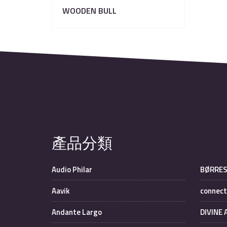
WOODEN BULL
產品分類
Audio Philar
BØRRE
Aavik
connect
Andante Largo
DIVINE