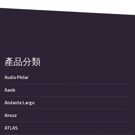
產品分類
Audio Philar
Aavik
Andante Largo
Ansuz
ATLAS