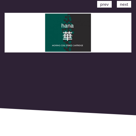
prev
next