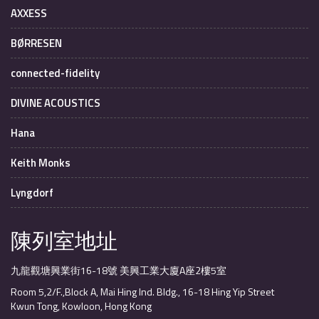
AXXESS
BØRRESEN
connected-fidelity
DIVINE ACOUSTICS
Hana
Keith Monks
Lyngdorf
陳列室地址
九龍觀塘興業街16-18號 美興工業大廈A座2樓5室
Room 5,2/F.,Block A, Mai Hing Ind. Bldg., 16-18 Hing Yip Street
Kwun Tong, Kowloon, Hong Kong